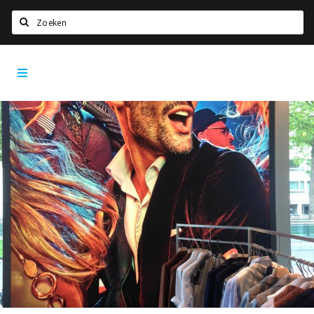
Zoeken
Antwerpen
Home
City
App
Agenda
Deals
Party pics
Nieuws, interviews & blogs
Eten
Drinken
Slapen
Recreatief
Winkels