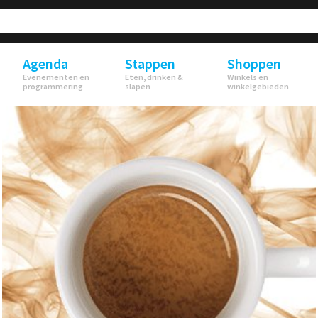
Agenda
Stappen
Shoppen
Evenementen en
Eten, drinken &
Winkels en
programmering
slapen
winkelgebieden