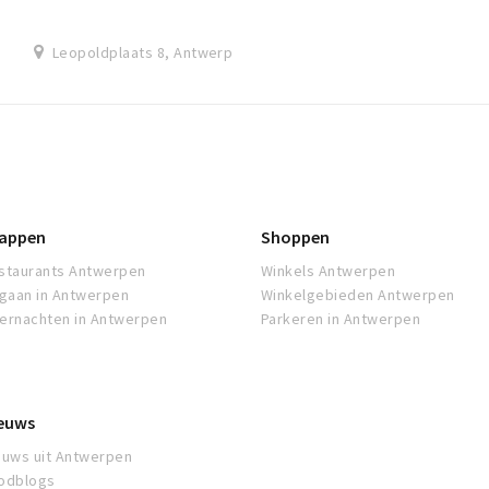
Leopoldplaats 8, Antwerp
appen
Shoppen
staurants Antwerpen
Winkels Antwerpen
tgaan in Antwerpen
Winkelgebieden Antwerpen
ernachten in Antwerpen
Parkeren in Antwerpen
euws
euws uit Antwerpen
odblogs