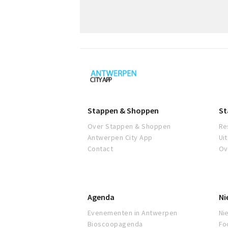
Antwerpen
Stappen & Shoppen
St
Over Stappen & Shoppen
Re
Antwerpen City App
Ui
Contact
Ov
Agenda
Ni
Evenementen in Antwerpen
Ni
Bioscoopagenda
Fo