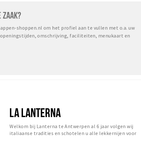
E ZAAK?
ppen-shoppen.nl om het profiel aan te vullen met o.a. uw
peningstijden, omschrijving, faciliteiten, menukaart en
LA LANTERNA
Welkom bij Lanterna te Antwerpen al 6 jaar volgen wij
italiaanse tradities en schotelen u alle lekkernijen voor
die u bij de italiaan kunt verwachten.