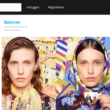
Inloggen
Registreren
Beleven
Cultuur, natuur en
activiteiten