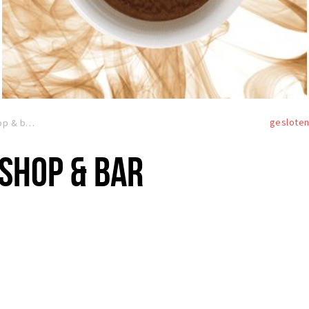
geslote
Illy espresso shop & bar
 SHOP & BAR